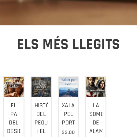
ELS MÉS LLEGITS
EL
HISTÒRIES
XALANT
LA
PA
DEL
PEL
SOMBRA
DEL
PEQUENYO
PORT
DE
DESIG
I EL
ALAMUT
22,00