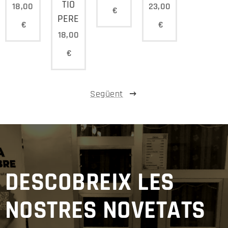
TIO
18,00
23,00
€
PERET
€
€
18,00
€
Següent
DESCOBREIX LES
NOSTRES NOVETATS