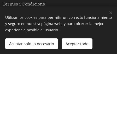
Termes i Condicions
Avís Legal
Utilizamos cookies para permitir un correcto funcionamiento
Política de Cookies
y seguro en nuestra página web, y para ofrecer la mejor
experiencia posible al usuario.
Botiga
Aceptar solo lo necesario
Aceptar todo
Sobre nosaltres
Contact
e
Email: editorial@llibresdautor.cat
Cookies