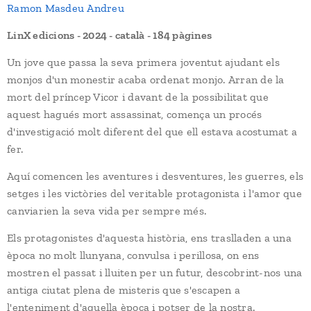
Ramon Masdeu Andreu
LinX edicions - 2024 - català - 184 pàgines
Un jove que passa la seva primera joventut ajudant els
monjos d'un monestir acaba ordenat monjo. Arran de la
mort del príncep Vicor i davant de la possibilitat que
aquest hagués mort assassinat, comença un procés
d'investigació molt diferent del que ell estava acostumat a
fer.
Aquí comencen les aventures i desventures, les guerres, els
setges i les victòries del veritable protagonista i l'amor que
canviarien la seva vida per sempre més.
Els protagonistes d'aquesta història, ens traslladen a una
època no molt llunyana, convulsa i perillosa, on ens
mostren el passat i lluiten per un futur, descobrint-nos una
antiga ciutat plena de misteris que s'escapen a
l'enteniment d'aquella època i potser de la nostra.