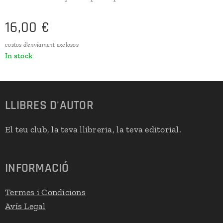
16,00
€
costos d'enviament exclosos
In stock
LLIBRES D'AUTOR
El teu club, la teva llibreria, la teva editorial.
INFORMACIÓ
Termes i Condicions
Avís Legal