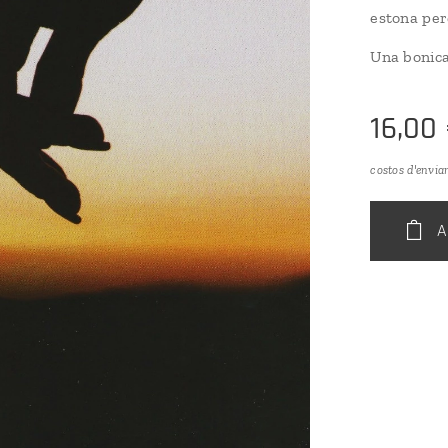
estona per
Una bonica
16,00
costos d'envia
A