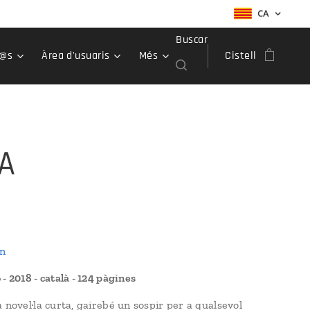
CA
Buscar
r@s
Àrea d'usuaris
Més
Cistell
A
an
- 2018 - català - 124 pàgines
 novel·la curta, gairebé un sospir per a qualsevol