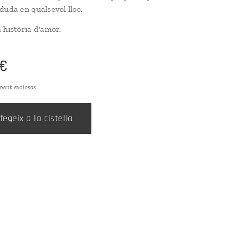
duda en qualsevol lloc.
 història d'amor.
€
ment exclosos
fegeix a la cistella