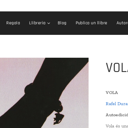
Regala
Llibreria
Blog
Publica un llibre
Auto
VOL
VOLA
Rafel Dur
Autoedició 
Vola és una