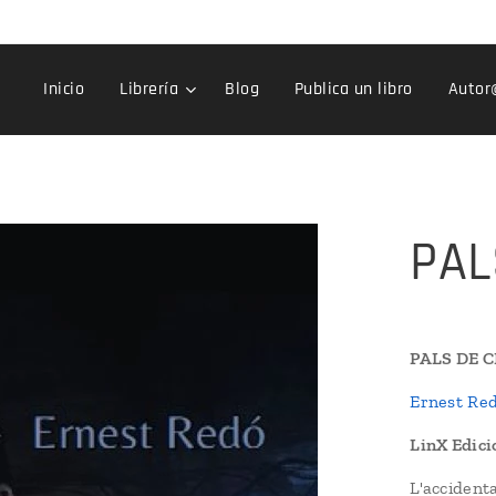
Inicio
Librería
Blog
Publica un libro
Autor
PAL
PALS DE 
Ernest Re
LinX Edicio
L'accident