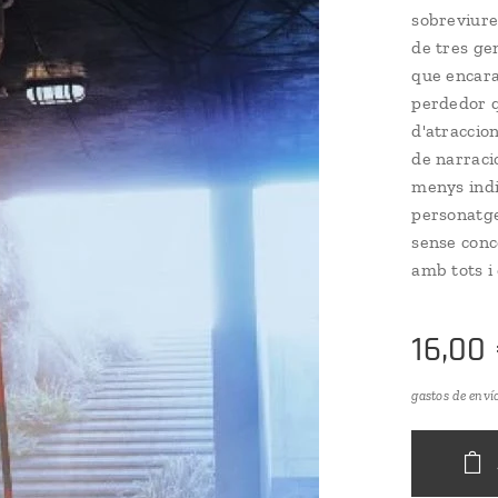
sobreviure
de tres ge
que encara 
perdedor q
d'atraccio
de narraci
menys indif
personatge
sense conce
amb tots i
16,00
gastos de enví