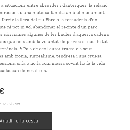
 a situacions entre absurdes i dantesques, la relació
neracions d'una mateixa família amb el monument
fereix la llera del riu Ebre o la tossuderia d'un
ue ni pot ni vol abandonar el recinte d'un parc
ns són només algunes de les baules d'aquesta cadena
ons que neix amb la voluntat de provocar-nos de tot
erència. A Pals de cec l'autor tracta els seus
s amb ironia, surrealisme, tendresa i una cruesa
ssions, si fa o no fa com massa sovint ho fa la vida
 cadascun de nosaltres.
€
o no incluidos
Añadir a la cesta