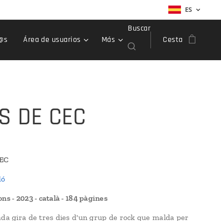
ES
Buscar
@s
Área de usuarios
Más
Cesta
S DE CEC
CEC
dó
ns - 2023 - català - 184 pàgines
ada gira de tres dies d'un grup de rock que malda per