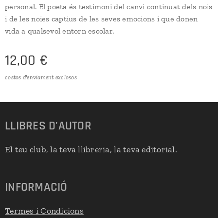
personal. El poeta és testimoni del canvi continuat dels nois
i de les noies captius de les seves emocions i que donen
vida a qualsevol entorn escolar.
12,00
€
costos d'enviament exclosos
LLIBRES D'AUTOR
El teu club, la teva llibreria, la teva editorial.
INFORMACIÓ
Termes i Condicions