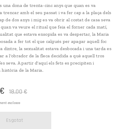
s una dona de trenta-cinc anys que quan es va
a trencar amb el seu passat i va fer cap a la plaça dels
cap de dos anys i mig es va obrir al costat de casa seva
i quan va veure el ritual que feia el forner cada matí,
xualitat que estava ensopida es va despertar, la Maria
posada a fer tot el que calgués per apagar aquell foc
a dintre, la sexualitat estava desbocada i una tarda es
r a l'obrador de la fleca decidida a què aquell tros
es seva. A partir d'aquí els fets es precipiten i
 història de la Maria.
€
18,00
€
ment exclosos
Esgotat