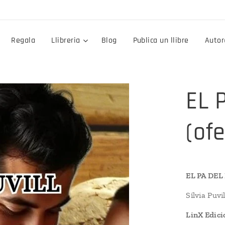
Regala
Llibreria
Blog
Publica un llibre
Auto
EL 
(ofe
EL PA DEL
Sílvia Puvil
LinX Edicio