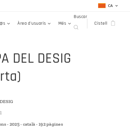
CA
Buscar
r@s
Àrea d'usuaris
Més
Cistell
PA DEL DESIG
rta)
 DESIG
l
ns - 2025 - català - 192 pàgines