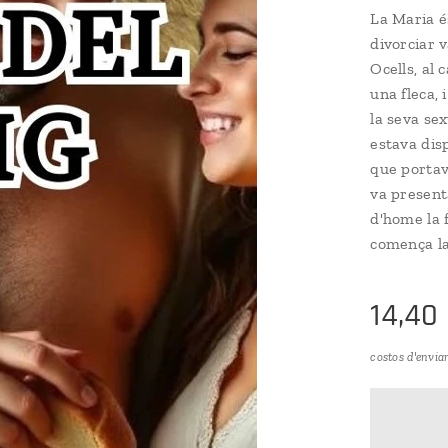
La Maria é
divorciar v
Ocells, al 
una fleca, 
la seva se
estava dis
que portav
va presenta
d'home la f
comença la
14,40
costos d'envia