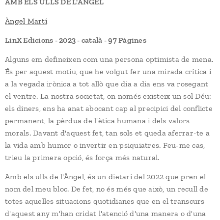
AMB ELS ULLS DE L'ÀNGEL
Àngel Martí
LinX Edicions - 2023 - català - 97 Pàgines
Alguns em defineixen com una persona optimista de mena.
És per aquest motiu, que he volgut fer una mirada crítica i
a la vegada irònica a tot allò que dia a dia ens va rosegant
el ventre. La nostra societat, on només existeix un sol Déu:
els diners, ens ha anat abocant cap al precipici del conflicte
permanent, la pèrdua de l'ètica humana i dels valors
morals. Davant d'aquest fet, tan sols et queda aferrar-te a
la vida amb humor o invertir en psiquiatres. Feu-me cas,
trieu la primera opció, és força més natural.
Amb els ulls de l'Àngel, és un dietari del 2022 que pren el
nom del meu bloc. De fet, no és més que això, un recull de
totes aquelles situacions quotidianes que en el transcurs
d'aquest any m'han cridat l'atenció d'una manera o d'una