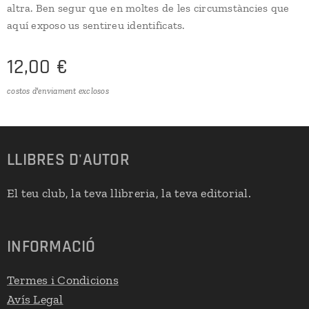
altra. Ben segur que en moltes de les circumstàncies que
aquí exposo us sentireu identificats.
12,00
€
costos d'enviament exclosos
LLIBRES D'AUTOR
El teu club, la teva llibreria, la teva editorial.
INFORMACIÓ
Termes i Condicions
Avís Legal