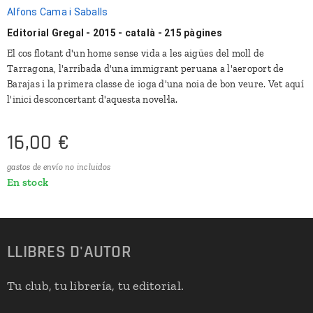
Alfons Cama i Saballs
Editorial Gregal - 2015 - català - 215 pàgines
El cos flotant d'un home sense vida a les aigües del moll de
Tarragona, l'arribada d'una immigrant peruana a l'aeroport de
Barajas i la primera classe de ioga d'una noia de bon veure. Vet aquí
l'inici desconcertant d'aquesta novel·la.
16,00
€
gastos de envío no incluidos
En stock
LLIBRES
D'
AUTOR
Tu club, tu librería, tu editorial.