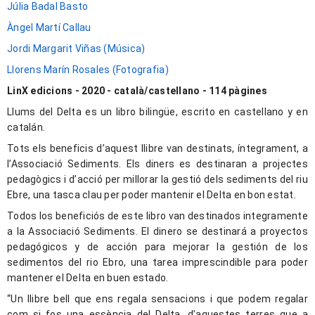
Júlia Badal Basto
Àngel Martí Callau
Jordi Margarit Viñas (Música)
Llorens Marín Rosales (Fotografia)
LinX edicions - 2020 - català/castellano - 114 pàgines
Llums del Delta es un libro bilingüe, escrito en castellano y en
catalán.
Tots els beneficis d’aquest llibre van destinats, íntegrament, a
l’Associació Sediments. Els diners es destinaran a projectes
pedagògics i d’acció per millorar la gestió dels sediments del riu
Ebre, una tasca clau per poder mantenir el Delta en bon estat.
Todos los beneficiós de este libro van destinados integramente
a la Associació Sediments. El dinero se destinará a proyectos
pedagógicos y de acción para mejorar la gestión de los
sedimentos del rio Ebro, una tarea imprescindible para poder
mantener el Delta en buen estado.
“Un llibre bell que ens regala sensacions i que podem regalar
com si fos una essència del Delta, d’aquestes terres que a