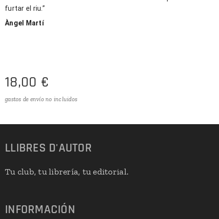
furtar el riu.”
Àngel Martí
18,00
€
gastos de envío no incluidos
LLIBRES
D'
AUTOR
Tu club, tu librería, tu editorial.
INFORMACIÓN