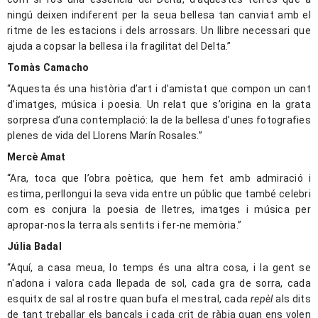
ningú deixen indiferent per la seua bellesa tan canviat amb el
ritme de les estacions i dels arrossars. Un llibre necessari que
ajuda a copsar la bellesa i la fragilitat del Delta.”
Tomàs Camacho
“Aquesta és una història d’art i d’amistat que compon un cant
d’imatges, música i poesia. Un relat que s’origina en la grata
sorpresa d’una contemplació: la de la bellesa d’unes fotografies
plenes de vida del Llorens Marín Rosales.”
Mercè Amat
“Ara, toca que l’obra poètica, que hem fet amb admiració i
estima, perllongui la seva vida entre un públic que també celebri
com es conjura la poesia de lletres, imatges i música per
apropar-nos la terra als sentits i fer-ne memòria.”
Júlia Badal
“Aquí, a casa meua, lo temps és una altra cosa, i la gent se
n'adona i valora cada llepada de sol, cada gra de sorra, cada
esquitx de sal al rostre quan bufa el mestral, cada
repèl
als dits
de tant treballar els bancals i cada crit de ràbia quan ens volen