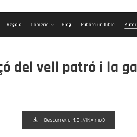
Regala
Llibreria
Blog
Publica un llibre
Auto
ó del vell patró i la g
Descarrega 4.C...VINA.mp3