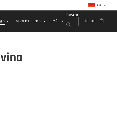
CA
Buscar
r@s
Àrea d'usuaris
Més
Cistell
avina